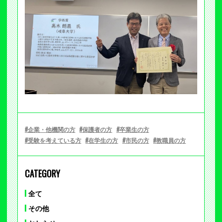
企業・他機関の方
保護者の方
卒業生の方
受験を考えている方
在学生の方
市民の方
教職員の方
CATEGORY
全て
その他