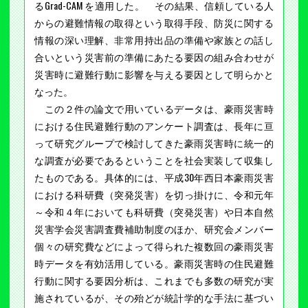
るGrad-CAM を適用した。 その結果、信頼している人
からの避難情報の取得という取得手段、防災に関する
情報の深い理解、非常用持出品の準備や家族との話し
合いという災害前の準備にあたる要因の組み合わせが
災害時に避難行動に影響を与える要因として明らかと
なった。
この２件の論文で用いているデータは、豪雨災害時
における住民避難行動のアンケート調査は、長年に亘
って研究グループで検討してきた豪雨災害時に統一的
な調査が必要であるということを社会実装して収集し
たものである。具体的には、平成30年西日本豪雨災害
における科研費（突発災害）を切っ掛けに、令和元年
～令和４年においても科研費（突発災害）や日本自然
災害学会災害調査費補助制度のほか、研究会メンバー
個々の研究費などによって得られた複数回の豪雨災害
時データを有効活用している。豪雨災害時の住民避難
行動に関する要因分析は、これまでも多数の研究が実
施されているが、その殆どが統計学的な手法に基づい