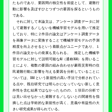
たものであり、要因間の独立性を前提として、避難行
動に影響を及ぼすひとつずつの要因を探るというもの
である。
それに対して本論文は、アンケート調査データに対
して避難する／しないを機械学習モデルを用いて推定
しており、特に２件目の論文はアンケート調査データ
を画像データに変換することで機械学習モデルの予測
精度を向上させるという着眼点がユニークであり、１
件目の論文からの発展も見られる。 推定した機械学
習モデルに対して説明可能なAI（通称XAI）を用いるこ
とにより、複数の要因の組み合わせが豪雨災害時の住
民避難行動に影響を与える要因を分析していることに
ついては、XAI という新規性の高い手法で分析されてい
る点や、既往研究では明らかになっていない新しく意
外性を含む結果ではなかったものの、１項目の分析で
は見い出せなかった避難する／しないとの関連性を指
摘した点は学術的な新規性が高く、意義や有益性の大
きい研究成果が得られている。