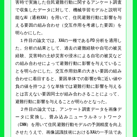
害時で実施した住民避難行動に関するアンケート調査
で収集したデータに対して、機械学習モデルと説明可
能なAI（通称XAI）を用いて、住民避難行動に影響を与
える要因の組み合わせ（交互作用を考慮した要因）を
明らかにした。
１件目の論文では、XAIの一種であるPD 分析を適用し
た。分析の結果として、過去の避難経験や自宅の被災
経験、災害時の土砂災害や浸水による自宅の被災など
の組み合わせによって避難行動に影響を与えているこ
とを明らかにした。交互作用効果の大きい要因の組み
合わせに着目すると、要因単体での影響が0に近い値や
負の値を持つような単独では避難行動に影響を与える
とは言えない要因同士が組み合わさることによって、
避難行動に影響を与えることが明らかとなった。
２件目の論文では、アンケート調査データを画像デ
ータに変換し、畳み込みニューラルネットワーク
（CNN）を用いて住民避難行動モデルの予測精度を向上
させたうえで、画像認識技術におけるXAIの一手法であ