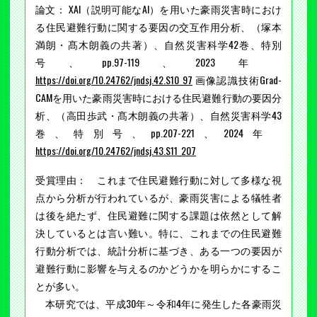
論文： XAI（説明可能なAI）を用いた豪雨災害時におけ
る住民避難行動に関する要因の交互作用分析、（塚本
満朗・髙木朗義の共著）、自然災害科学42巻、特別
号、pp.97-119、2023年
https://doi.org/10.24762/jndsj.42.S10_97
画像認識技術Grad-
CAMを用いた豪雨災害時における住民避難行動の要因分
析、（高田歩武・髙木朗義の共著）、自然災害科学43
巻、特別号、pp.207-221、2024年
https://doi.org/10.24762/jndsj.43.S11_207
受賞理由： これまで住民避難行動に対して多様な視
点から分析が行われているが、豪雨災害による犠牲者
は後を絶たず、住民避難に関する課題は依然として解
決しているとは言い難い。特に、これまでの住民避難
行動分析では、統計分析に基づき、ある一つの要因が
避難行動に影響を与えるのかどうかを明らかにするこ
とが多い。
本研究では、平成30年～令和4年に発生した各豪雨災