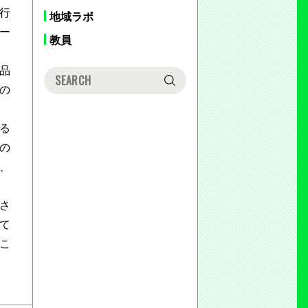
執行
地域ラボ
ー
教員
品
の
る
の
、
さ
て
こ