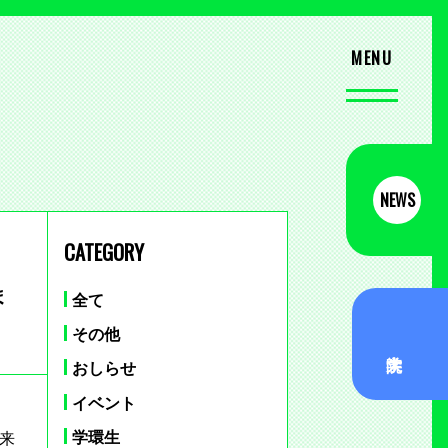
NEWS
CATEGORY
ま
全て
その他
おしらせ
イベント
学環生
市来