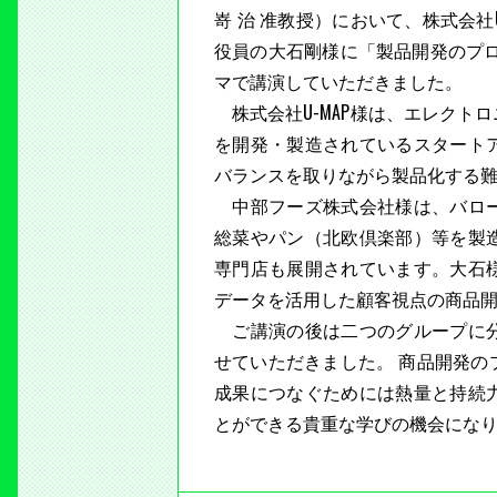
嵜 治 准教授）において、株式会社
役員の大石剛様に「製品開発のプ
マで講演していただきました。
株式会社U-MAP様は、エレクト
を開発・製造されているスタート
バランスを取りながら製品化する
中部フーズ株式会社様は、バロー
総菜やパン（北欧倶楽部）等を製
専門店も展開されています。大石
データを活用した顧客視点の商品
ご講演の後は二つのグループに分
せていただきました。 商品開発
成果につなぐためには熱量と持続
とができる貴重な学びの機会にな