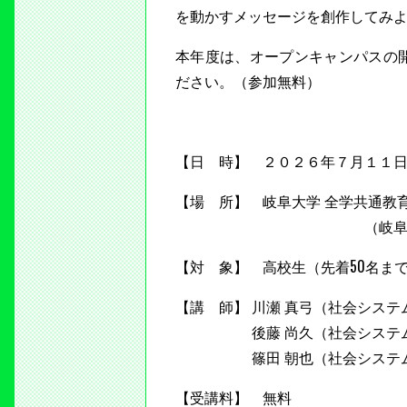
を動かすメッセージを創作してみよ
本年度は、オープンキャンパスの
ださい。（参加無料）
【日 時】 ２０２６年７月１１日（土
【場 所】 岐阜大学 全学共通教育研
（岐阜県岐阜市柳
【対 象】 高校生（先着50名ま
【講 師】 川瀬 真弓（社会シス
後藤 尚久（社会システム経
篠田 朝也（社会システム経
【受講料】 無料