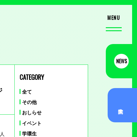
NEWS
CATEGORY
ジ
全て
その他
おしらせ
イベント
学環生
‐人