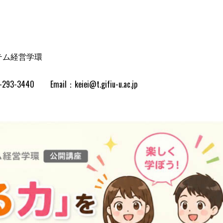
テム経営学環
il：keiei@t.gifiu-u.ac.jp