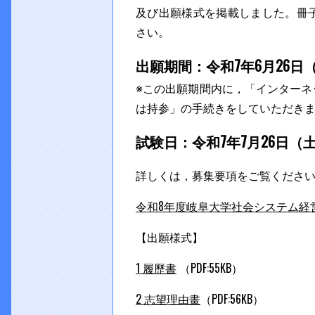
及び出願様式を掲載しました。冊
さい。
出願期間：令和7年6月26日（
※この出願期間内に，「インター
は持参」の手続きをしていただき
試験日：令和7年7月26日（
詳しくは，募集要項をご覧くださ
令和8年度岐阜大学社会システム経
【出願様式】
1 履歷書
（PDF:55KB）
2 志望理由畫
（PDF:56KB）