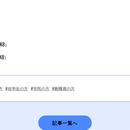
2KB）
0KB）
方
在学生の方
市民の方
教職員の方
記事一覧へ