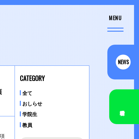
NEWS
CATEGORY
項
全て
おしらせ
学院生
教員
項