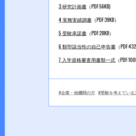
3 研究計画書
（PDF:56KB)
4 実務実績調書
（PDF:39KB）
5 受験承諾書
（PDF:28KB）
6 類型該当性の自己申告書
（PDF:43
7 入学資格審査用書類一式
（PDF:10
企業・他機関の方
受験を考えている